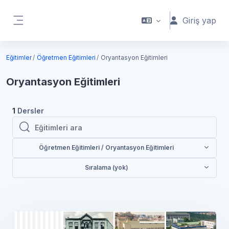
Ana içeriğe git
Giriş yap
Yan panel
Eğitimler
Öğretmen Eğitimleri
Oryantasyon Eğitimleri
Oryantasyon Eğitimleri
1
Dersler
Eğitimleri ara
Eğitimleri ara
Öğretmen Eğitimleri / Oryantasyon Eğitimleri
Sıralama (yok)