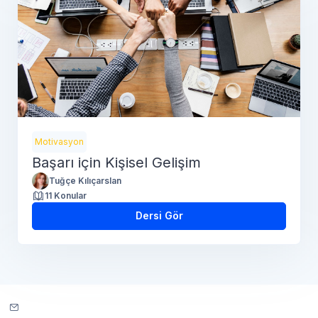
Motivasyon
Başarı için Kişisel Gelişim
Tuğçe Kılıçarslan
11 Konular
Dersi Gör
Site desteğiyle iletişim kurun