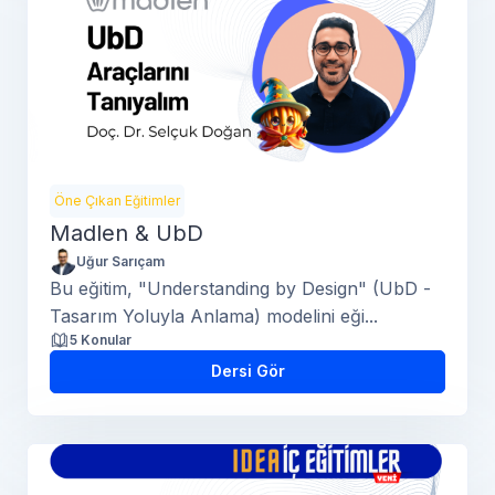
Öne Çıkan Eğitimler
Madlen & UbD
Uğur Sarıçam
Bu eğitim, "Understanding by Design" (UbD -
Tasarım Yoluyla Anlama) modelini eği...
5 Konular
Dersi Gör