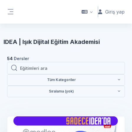
Ana içeriğe git
Giriş yap
Yan panel
IDEA | Işık Dijital Eğitim Akademisi
54
Dersler
Eğitimleri ara
Eğitimleri ara
Tüm Kategoriler
Sıralama (yok)