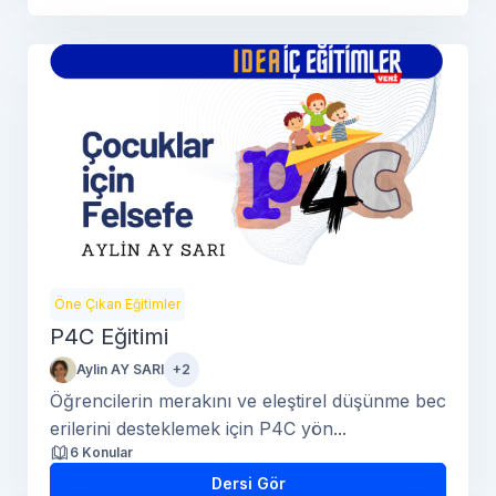
Öne Çıkan Eğitimler
P4C Eğitimi
Aylin AY SARI
+2
Öğrencilerin merakını ve eleştirel düşünme bec
erilerini desteklemek için P4C yön...
6 Konular
Dersi Gör