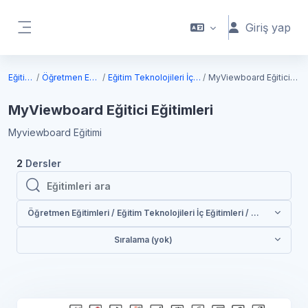
Ana içeriğe git
Giriş yap
Yan panel
Eğitimler
Öğretmen Eğitimleri
Eğitim Teknolojileri İç Eğitimleri
MyViewboard Eğitici Eğitimleri
MyViewboard Eğitici Eğitimleri
Myviewboard Eğitimi
2
Dersler
Eğitimleri ara
Eğitimleri ara
Öğretmen Eğitimleri / Eğitim Teknolojileri İç Eğitimleri / MyViewboard 
Sıralama (yok)