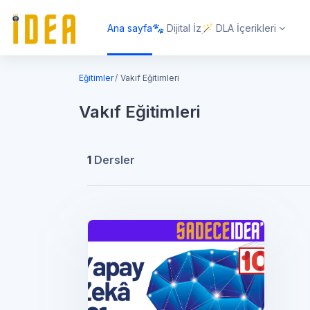
Ana içeriğe git
Ana sayfa
🐾 Dijital İz
🪄 DLA İçerikleri
Eğitimler
Vakıf Eğitimleri
Vakıf Eğitimleri
1
Dersler