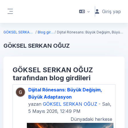
Ana içeriğe git
Giriş yap
Yan panel
GÖKSEL SERKAN OĞUZ
Blog girdileri
Dijital Rönesans: Büyük Değişim, Büyük Adaptasyon
GÖKSEL SERKAN OĞUZ
GÖKSEL SERKAN OĞUZ
tarafından blog girdileri
Dijital Rönesans: Büyük Değişim,
Büyük Adaptasyon
yazan
GÖKSEL SERKAN OĞUZ
- Salı,
5 Mayıs 2026, 12:49 PM
Dünyadaki herkese