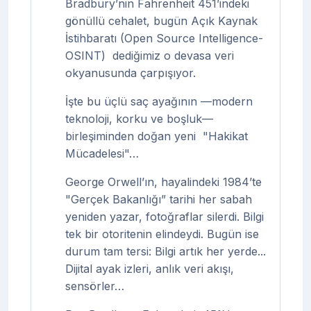
Bradbury’nin Fahrenheit 451’indeki
gönüllü cehalet, bugün Açık Kaynak
İstihbaratı (Open Source Intelligence-
OSINT)
dediğimiz o devasa veri
okyanusunda çarpışıyor.
İşte bu üçlü saç ayağının —modern
teknoloji, korku ve boşluk—
birleşiminden doğan yeni
"Hakikat
Mücadelesi"…
George Orwell’ın, hayalindeki 1984’te
"Gerçek Bakanlığı” tarihi her sabah
yeniden yazar, fotoğraflar silerdi. Bilgi
tek bir otoritenin elindeydi. Bugün ise
durum tam tersi: Bilgi artık her yerde...
Dijital ayak izleri, anlık veri akışı,
sensörler…