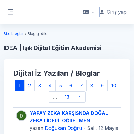
Ana içeriğe git
Giriş yap
Yan panel
Site blogları
Blog girdileri
IDEA | Işık Dijital Eğitim Akademisi
Dijital İz Yazıları / Bloglar
(mevcut)
1
2
3
4
5
6
7
8
9
10
Sonraki Sayfa
…
13
YAPAY ZEKA KARŞISNDA DOĞAL
ZEKA LİDERİ, ÖĞRETMEN
yazan
Doğukan Doğru
- Salı, 12 Mayıs