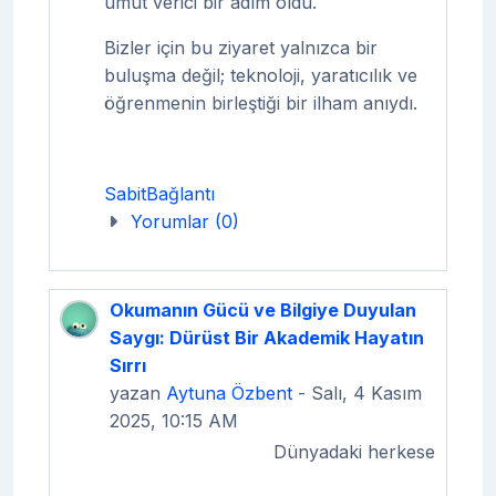
umut verici bir adım oldu.
Bizler için bu ziyaret yalnızca bir
buluşma değil;
teknoloji, yaratıcılık ve
öğrenmenin birleştiği bir ilham anı
ydı.
SabitBağlantı
Yorumlar (0)
Okumanın Gücü ve Bilgiye Duyulan
Saygı: Dürüst Bir Akademik Hayatın
Sırrı
yazan
Aytuna Özbent
- Salı, 4 Kasım
2025, 10:15 AM
Dünyadaki herkese