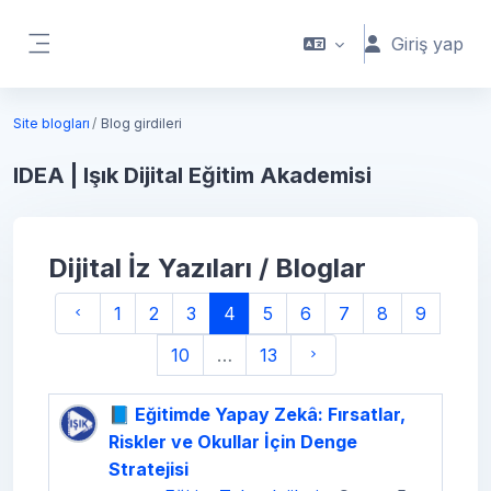
Ana içeriğe git
Giriş yap
Yan panel
Site blogları
Blog girdileri
IDEA | Işık Dijital Eğitim Akademisi
Dijital İz Yazıları / Bloglar
Önceki Sayfa
(mevcut)
1
2
3
4
5
6
7
8
9
Sonraki Sayfa
10
…
13
📘 Eğitimde Yapay Zekâ: Fırsatlar,
Riskler ve Okullar İçin Denge
Stratejisi